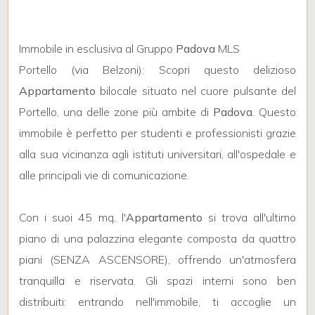
Immobile in esclusiva al Gruppo
Padova
MLS
Locali
Portello (via Belzoni): Scopri questo delizioso
minimi
Appartamento
bilocale situato nel cuore pulsante del
Portello, una delle zone più ambite di
Padova
. Questo
Qualsiasi
immobile è perfetto per studenti e professionisti grazie
alla sua vicinanza agli istituti universitari, all'ospedale e
1
alle principali vie di comunicazione.
2
Con i suoi 45 mq, l'
Appartamento
si trova all'ultimo
3
piano di una palazzina elegante composta da quattro
piani (SENZA ASCENSORE), offrendo un'atmosfera
4
tranquilla e riservata. Gli spazi interni sono ben
distribuiti: entrando nell'immobile, ti accoglie un