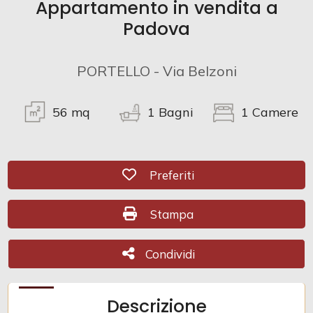
Appartamento in vendita a
Padova
Commerciali
PORTELLO - Via Belzoni
Prezzo
56
mq
1
Bagni
1
Camere
Preferiti: Cod. 8
Preferiti
Stampa: Cod. 8
Stampa
Totale
mq
Condividi
Condividi
Descrizione