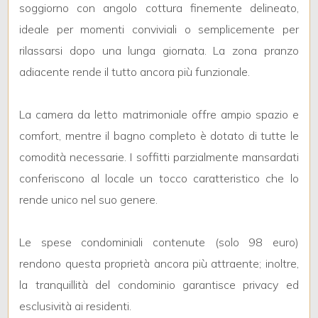
5
soggiorno con angolo cottura finemente delineato,
ideale per momenti conviviali o semplicemente per
5+
rilassarsi dopo una lunga giornata. La zona pranzo
adiacente rende il tutto ancora più funzionale.
Bagni
minimi
La camera da letto matrimoniale offre ampio spazio e
comfort, mentre il bagno completo è dotato di tutte le
Qualsiasi
comodità necessarie. I soffitti parzialmente mansardati
conferiscono al locale un tocco caratteristico che lo
1
rende unico nel suo genere.
2
Le spese condominiali contenute (solo 98 euro)
rendono questa proprietà ancora più attraente; inoltre,
3
la tranquillità del condominio garantisce privacy ed
esclusività ai residenti.
4