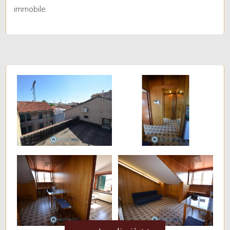
immobile.
Balcone/Terrazzo
Ascensore
Arredato
Nuova costruzione
Lusso