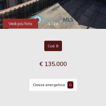
cercare
Provincia
Vedi più foto
1
/
24
Comune
Cod. 8
€ 135.000
Tipologia
-
multiscelta
Classe energetica
:
G
Qualsiasi
Residenziali