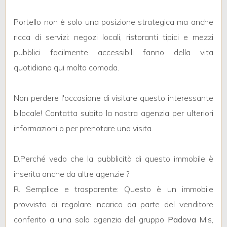
Portello non è solo una posizione strategica ma anche
5
ricca di servizi: negozi locali, ristoranti tipici e mezzi
pubblici facilmente accessibili fanno della vita
5+
quotidiana qui molto comoda.
Camere
Non perdere l'occasione di visitare questo interessante
minime
bilocale! Contatta subito la nostra agenzia per ulteriori
informazioni o per prenotare una visita.
Qualsiasi
D.Perché vedo che la pubblicità di questo immobile è
1
inserita anche da altre agenzie ?
R. Semplice e trasparente: Questo è un immobile
2
provvisto di regolare incarico da parte del venditore
conferito a una sola agenzia del gruppo
Padova
Mls,
3