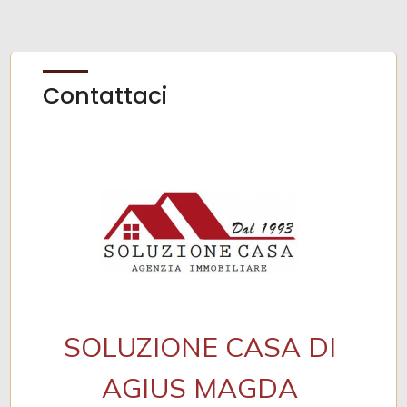
Zona: PORTELLO
Totale mq: 56 mq
Contattaci
Camere: 1
Bagni: 1
Locali: 2
Anno di costruzione: 1970
Spese condominio: € 98
SOLUZIONE CASA DI
AGIUS MAGDA