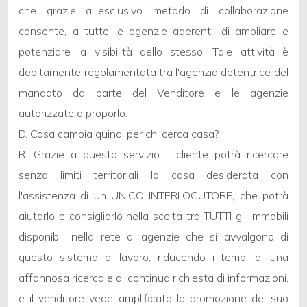
che grazie all'esclusivo metodo di collaborazione
consente, a tutte le agenzie aderenti, di ampliare e
4
potenziare la visibilità dello stesso. Tale attività è
debitamente regolamentata tra l'agenzia detentrice del
5
mandato da parte del Venditore e le agenzie
autorizzate a proporlo.
5+
D. Cosa cambia quindi per chi cerca casa?
R. Grazie a questo servizio il cliente potrà ricercare
Altre
senza limiti territoriali la casa desiderata con
opzioni
l'assistenza di un UNICO INTERLOCUTORE, che potrà
-
aiutarlo e consigliarlo nella scelta tra TUTTI gli immobili
multiscelta
disponibili nella rete di agenzie che si avvalgono di
questo sistema di lavoro, riducendo i tempi di una
Giardino
affannosa ricerca e di continua richiesta di informazioni,
Posto auto/Box
e il venditore vede amplificata la promozione del suo