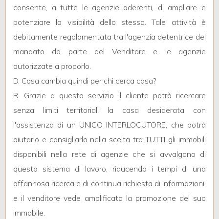
consente, a tutte le agenzie aderenti, di ampliare e
potenziare la visibilità dello stesso. Tale attività è
4
debitamente regolamentata tra l'agenzia detentrice del
mandato da parte del Venditore e le agenzie
5
autorizzate a proporlo.
D. Cosa cambia quindi per chi cerca casa?
5+
R. Grazie a questo servizio il cliente potrà ricercare
senza limiti territoriali la casa desiderata con
Altre
l'assistenza di un UNICO INTERLOCUTORE, che potrà
opzioni
aiutarlo e consigliarlo nella scelta tra TUTTI gli immobili
-
disponibili nella rete di agenzie che si avvalgono di
multiscelta
questo sistema di lavoro, riducendo i tempi di una
affannosa ricerca e di continua richiesta di informazioni,
Giardino
e il venditore vede amplificata la promozione del suo
Posto auto/Box
immobile.