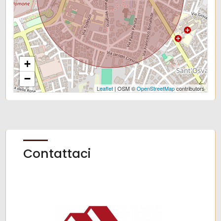
+
−
Leaflet
| OSM ©
OpenStreetMap
contributors
Contattaci