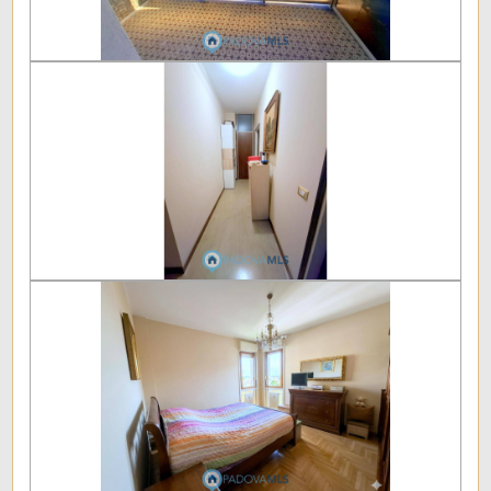
Ascensore: Si
Appartamenti Totali: 45
Anno di costruzione: 1972
Stato attuale: Libero al rogito
Spese condominio: € 240
Soffitta: Presente
Terrazzo: Presente
Giardino: Comune
Cucina: Abitabile
Posizione: Centrale
Aria Condizionata