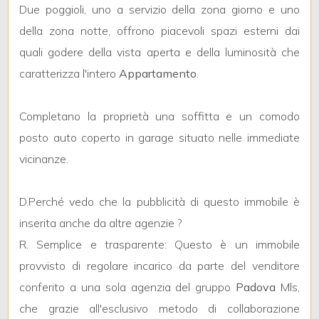
Due poggioli, uno a servizio della zona giorno e uno
della zona notte, offrono piacevoli spazi esterni dai
5
quali godere della vista aperta e della luminosità che
caratterizza l'intero
Appartamento
.
5+
Completano la proprietà una soffitta e un comodo
Camere
posto auto coperto in garage situato nelle immediate
minime
vicinanze.
Qualsiasi
D.Perché vedo che la pubblicità di questo immobile è
inserita anche da altre agenzie ?
1
R. Semplice e trasparente: Questo è un immobile
provvisto di regolare incarico da parte del venditore
2
conferito a una sola agenzia del gruppo
Padova
Mls,
che grazie all'esclusivo metodo di collaborazione
3