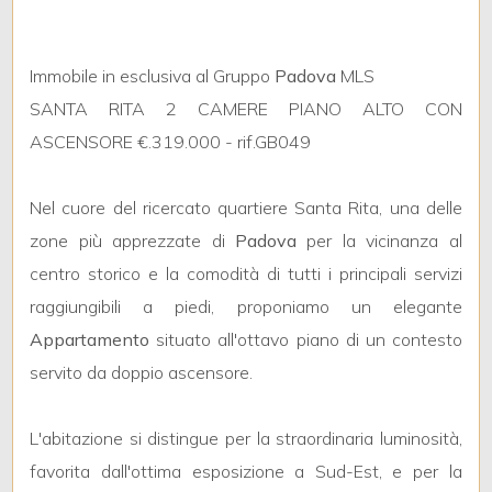
Immobile in esclusiva al Gruppo
Padova
MLS
Locali
SANTA RITA 2 CAMERE PIANO ALTO CON
minimi
ASCENSORE €.319.000 - rif.GB049
Qualsiasi
Nel cuore del ricercato quartiere Santa Rita, una delle
zone più apprezzate di
Padova
per la vicinanza al
1
centro storico e la comodità di tutti i principali servizi
2
raggiungibili a piedi, proponiamo un elegante
Appartamento
situato all'ottavo piano di un contesto
3
servito da doppio ascensore.
4
L'abitazione si distingue per la straordinaria luminosità,
favorita dall'ottima esposizione a Sud-Est, e per la