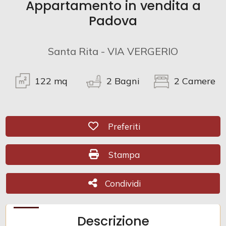
Appartamento in vendita a
Padova
Commerciali
Santa Rita - VIA VERGERIO
Prezzo
122
mq
2
Bagni
2
Camere
Preferiti: Cod. CR0912
Preferiti
Stampa: Cod. CR0912
Stampa
Totale
mq
Condividi
Condividi
Descrizione