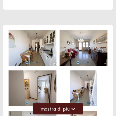
Balcone/Terrazzo
Ascensore
Arredato
Nuova costruzione
Lusso
mostra di più