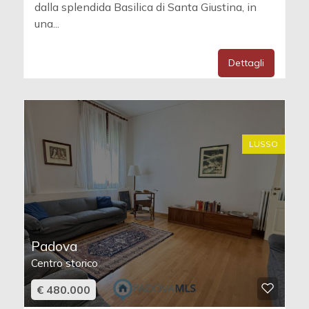
dalla splendida Basilica di Santa Giustina, in
una...
Dettagli
LUSSO
Padova
Centro storico
€ 480.000