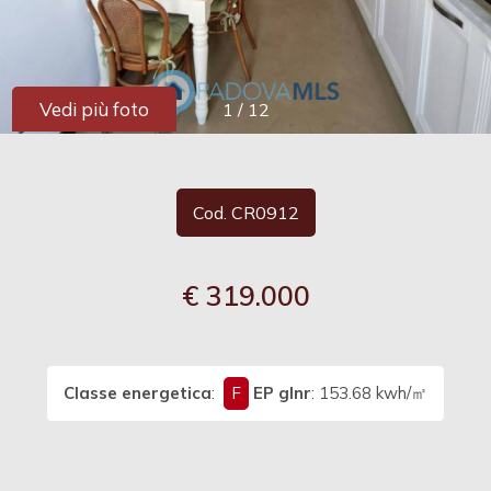
cercare
Provincia
Vedi più foto
1
/
12
Comune
Cod. CR0912
€ 319.000
Tipologia
-
multiscelta
Classe energetica
:
F
EP glnr
: 153.68 kwh/㎡
Qualsiasi
Residenziali