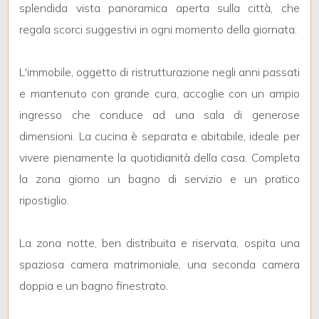
5
splendida vista panoramica aperta sulla città, che
regala scorci suggestivi in ogni momento della giornata.
5+
L'immobile, oggetto di ristrutturazione negli anni passati
e mantenuto con grande cura, accoglie con un ampio
Bagni
minimi
ingresso che conduce ad una sala di generose
dimensioni. La cucina è separata e abitabile, ideale per
Qualsiasi
vivere pienamente la quotidianità della casa. Completa
la zona giorno un bagno di servizio e un pratico
1
ripostiglio.
2
La zona notte, ben distribuita e riservata, ospita una
spaziosa camera matrimoniale, una seconda camera
3
doppia e un bagno finestrato.
4