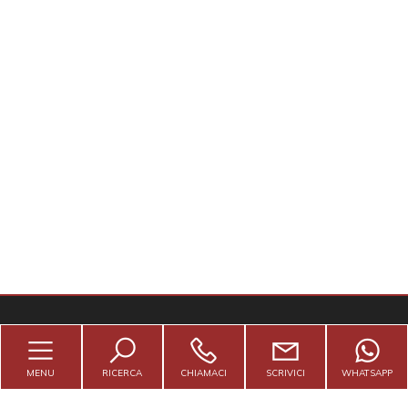
5
5+
Bagni
minimi
Qualsiasi
1
2
3
MENU
RICERCA
CHIAMACI
SCRIVICI
WHATSAPP
4