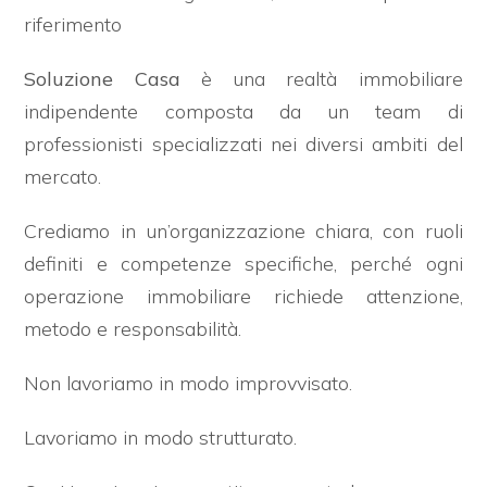
cercare
riferimento
Provincia
Soluzione Casa
è una realtà immobiliare
indipendente composta da un team di
Comune
professionisti specializzati nei diversi ambiti del
mercato.
Crediamo in un’organizzazione chiara, con ruoli
definiti e competenze specifiche, perché ogni
operazione immobiliare richiede attenzione,
Tipologia
metodo e responsabilità.
-
multiscelta
Non lavoriamo in modo improvvisato.
Qualsiasi
Lavoriamo in modo strutturato.
Residenziali