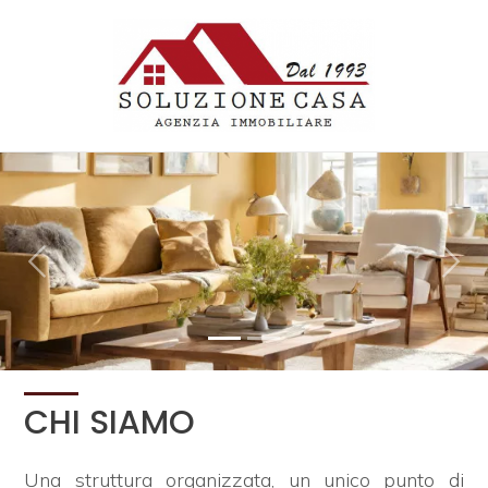
Codice
HOME
CHI
Contratto
SIAMO
Qualsiasi
IMMOBILI
«
»
Vendita
SERVIZI
Affitto
CONTATTI
CHI SIAMO
Scegli
dove
Una struttura organizzata, un unico punto di