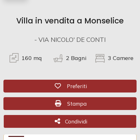
cercare
Provincia
Villa in vendita a Monselice
Comune
- VIA NICOLO' DE CONTI
160
mq
2
Bagni
3
Camere
Preferiti: Cod. CR3005
Tipologia
Preferiti
-
Stampa: Cod. CR3005
multiscelta
Stampa
Qualsiasi
Condividi
Condividi
Residenziali