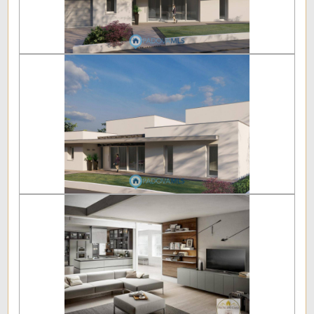
Aria Condizionata
Balcone/Terrazzo
Ascensore
Arredato
Nuova costruzione
Lusso