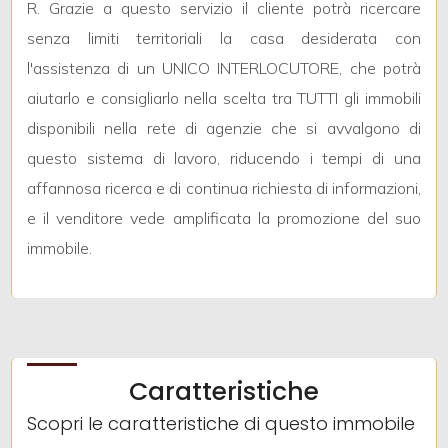
5
R. Grazie a questo servizio il cliente potrà ricercare
senza limiti territoriali la casa desiderata con
5+
l'assistenza di un UNICO INTERLOCUTORE, che potrà
aiutarlo e consigliarlo nella scelta tra TUTTI gli immobili
disponibili nella rete di agenzie che si avvalgono di
Bagni
questo sistema di lavoro, riducendo i tempi di una
minimi
affannosa ricerca e di continua richiesta di informazioni,
Qualsiasi
e il venditore vede amplificata la promozione del suo
immobile.
1
2
Caratteristiche
3
Scopri le caratteristiche di questo immobile
4