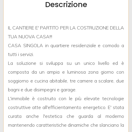
Descrizione
Commerciali
IL CANTIERE E' PARTITO PER LA COSTRUZIONE DELLA
TUA NUOVA CASA!!!
Prezzo
CASA SINGOLA in quartiere residenziale e comodo a
tutti i servizi.
La soluzione si sviluppa su un unico livello ed è
composta da un ampia e luminosa zona giorno con
soggiorno e cucina abitabile, tre camere a scalare, due
bagni e due disimpegni e garage.
Totale
L'immobile è costruito con le più elevate tecnologie
mq
costruttive atte all'efficientamento energetico. E' stata
curata anche l'estetica che guarda al moderno
mantenendo caratteristiche dinamiche che slanciano la