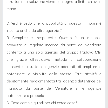
struttura. La soluzione viene consegnata finita chiavi in
mano.
Locali
D.Perché vedo che la pubblicità di questo immobile è
minimi
inserita anche da altre agenzie ?
R. Semplice e trasparente: Questo è un immobile
Qualsiasi
provvisto di regolare incarico da parte del venditore
conferito a una sola agenzia del gruppo Padova Mls,
1
che grazie all'esclusivo metodo di collaborazione
consente, a tutte le agenzie aderenti, di ampliare e
2
potenziare la visibilità dello stesso. Tale attività è
debitamente regolamentata tra l'agenzia detentrice del
3
mandato da parte del Venditore e le agenzie
4
autorizzate a proporlo.
D. Cosa cambia quindi per chi cerca casa?