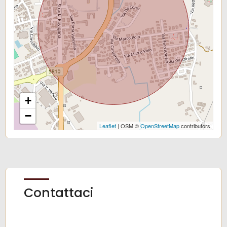
+
−
Leaflet
| OSM ©
OpenStreetMap
contributors
Contattaci