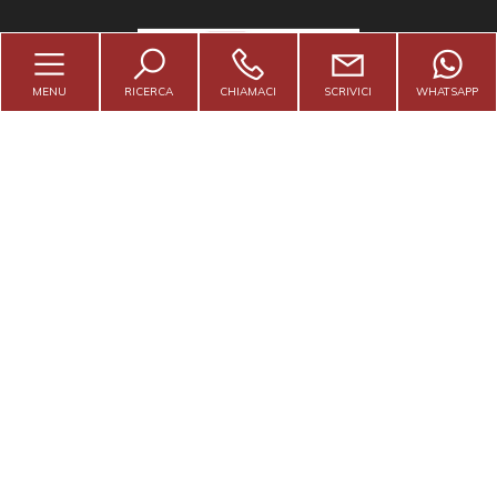
5
MENU
RICERCA
CHIAMACI
SCRIVICI
WHATSAPP
5+
Soluzione Casa Di Agius Magda
Camere
minime
Qualsiasi
Contattaci
1
Viale Po n. 19 - Sarmeola di Rubano (PD)
2
info@soluzionecasa1993.it
3