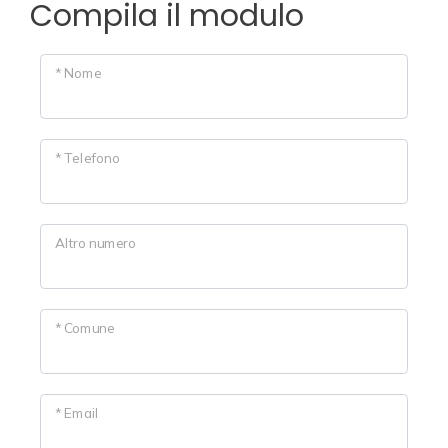
cercare
Compila il modulo
Provincia
* Nome
Comune
* Telefono
Altro numero
Tipologia
-
* Comune
multiscelta
Qualsiasi
* Email
Residenziali