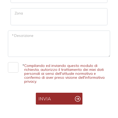
Zona
Commerciali
Prezzo
* Descrizione
*
Compilando ed inviando questo modulo di
richiesta, autorizzo il trattamento dei miei dati
personali ai sensi dell'attuale normativa e
confermo di aver preso visione dell'informativa
privacy.
Totale
mq
INVIA