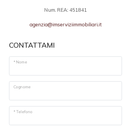
Num. REA: 451841
5
agenzia@imserviziimmobiliari.it
5+
CONTATTAMI
Camere
minime
* Nome
Qualsiasi
Cognome
1
* Telefono
2
3