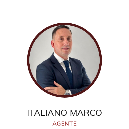
5
5+
Bagni
minimi
Qualsiasi
1
2
ITALIANO MARCO
3
AGENTE
4