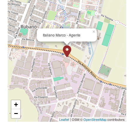
Locali
minimi
×
Italiano Marco - Agente
Qualsiasi
1
2
3
+
−
4
Leaflet
| OSM ©
OpenStreetMap
contributors