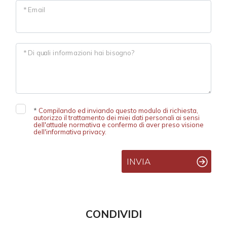
* Email
4
* Di quali informazioni hai bisogno?
5
5+
*
Compilando ed inviando questo modulo di richiesta,
autorizzo il trattamento dei miei dati personali ai sensi
Altre
dell'attuale normativa e confermo di aver preso visione
dell'informativa privacy.
opzioni
-
INVIA
multiscelta
Giardino
CONDIVIDI
Posto auto/Box