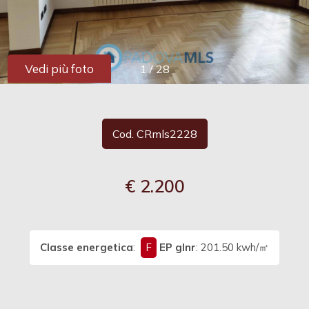
cercare
Provincia
Vedi più foto
1
/
28
Comune
Cod. CRmls2228
€ 2.200
Tipologia
-
multiscelta
Classe energetica
:
F
EP glnr
: 201.50 kwh/㎡
Qualsiasi
Residenziali