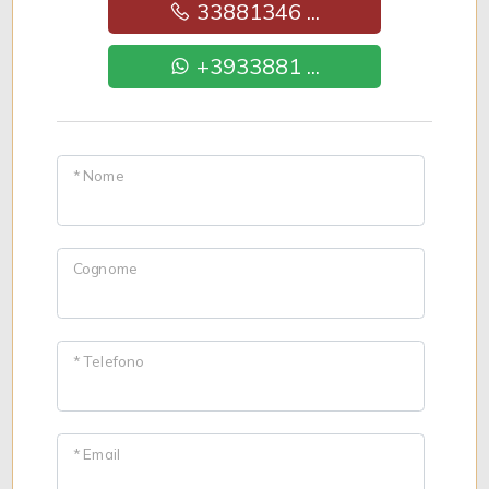
33881346 ...
+3933881 ...
* Nome
Cognome
* Telefono
* Email