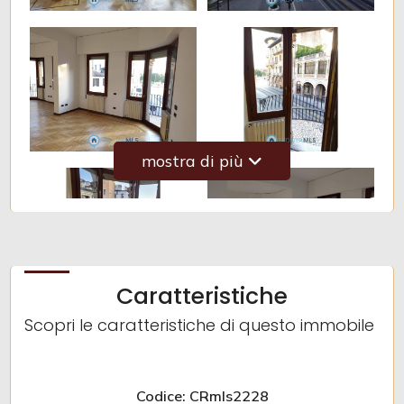
4
5
5+
mostra di più
Altre
opzioni
-
Caratteristiche
multiscelta
Scopri le caratteristiche di questo immobile
Giardino
Posto auto/Box
Codice: CRmls2228