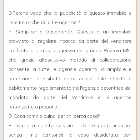
5
D.Perché vedo che la pubblicità di questo immobile è
5+
inserita anche da altre agenzie ?
R. Semplice e trasparente: Questo è un immobile
provvisto di regolare incarico da parte del venditore
Bagni
minimi
conferito a una sola agenzia del gruppo
Padova
Mls,
che grazie all'esclusivo metodo di collaborazione
Qualsiasi
consente, a tutte le agenzie aderenti, di ampliare e
potenziare la visibilità dello stesso. Tale attività è
1
debitamente regolamentata tra l'agenzia detentrice del
mandato da parte del Venditore e le agenzie
2
autorizzate a proporlo.
D. Cosa cambia quindi per chi cerca casa?
3
R. Grazie a questo servizio il cliente potrà ricercare
senza limiti territoriali la casa desiderata con
4