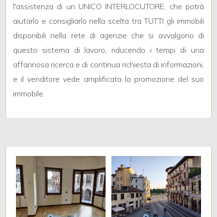
l'assistenza di un UNICO INTERLOCUTORE, che potrà
aiutarlo e consigliarlo nella scelta tra TUTTI gli immobili
5
disponibili nella rete di agenzie che si avvalgono di
questo sistema di lavoro, riducendo i tempi di una
5+
affannosa ricerca e di continua richiesta di informazioni,
e il venditore vede amplificata la promozione del suo
Camere
immobile.
minime
Qualsiasi
1
2
3