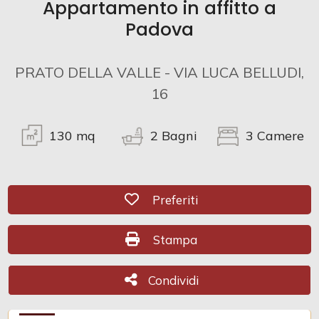
Appartamento in affitto a
Padova
Commerciali
PRATO DELLA VALLE - VIA LUCA BELLUDI,
Prezzo
16
130
mq
2
Bagni
3
Camere
Preferiti: Cod. CRmls2228
Preferiti
Totale
Stampa: Cod. CRmls2228
Stampa
mq
Condividi
Condividi