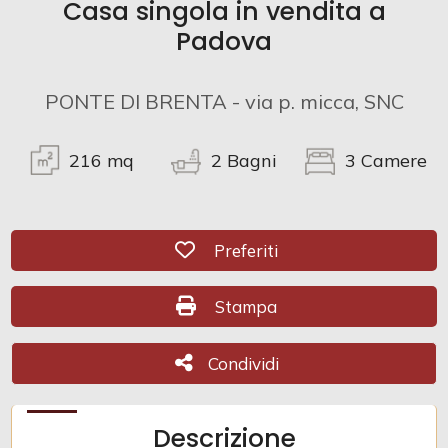
Casa singola in vendita a
Padova
Commerciali
PONTE DI BRENTA - via p. micca, SNC
Prezzo
216
mq
2
Bagni
3
Camere
Preferiti: Cod. CR3030
Preferiti
Stampa: Cod. CR3030
Stampa
Totale
mq
Condividi
Condividi
Descrizione