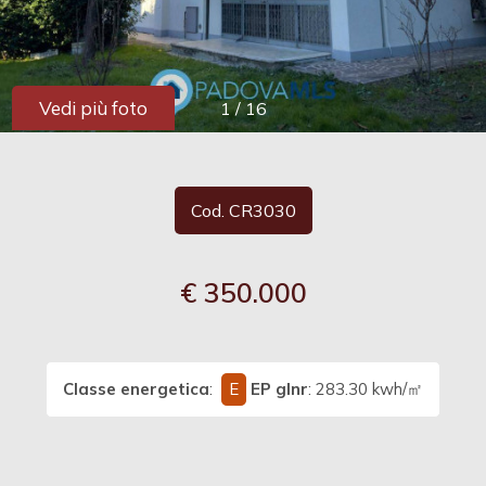
cercare
Provincia
Vedi più foto
1
/
16
Comune
Cod. CR3030
€ 350.000
Tipologia
-
multiscelta
Classe energetica
:
E
EP glnr
: 283.30 kwh/㎡
Qualsiasi
Residenziali