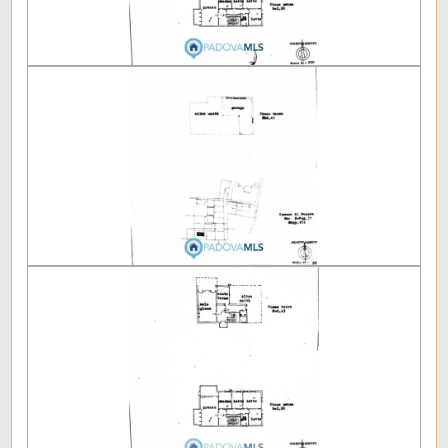
Piano: Su due livelli
Piani totali: 2
Riscaldamento: Autonomo
Appartamenti Totali: 1
Anno di costruzione: 1966
Stato attuale: Libero al rogito
Balconi: Presente
Giardino: Privato
Cucina: Abitabile
Posizione: Semicentrale