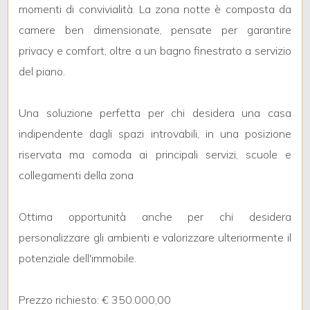
momenti di convivialità. La zona notte è composta da
camere ben dimensionate, pensate per garantire
5
privacy e comfort, oltre a un bagno finestrato a servizio
del piano.
5+
Una soluzione perfetta per chi desidera una casa
Camere
indipendente dagli spazi introvabili, in una posizione
minime
riservata ma comoda ai principali servizi, scuole e
collegamenti della zona
Qualsiasi
Ottima opportunità anche per chi desidera
1
personalizzare gli ambienti e valorizzare ulteriormente il
potenziale dell'immobile.
2
Prezzo richiesto: € 350.000,00
3