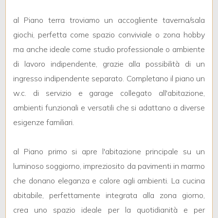
5
al Piano terra troviamo un accogliente taverna/sala
5+
giochi, perfetta come spazio conviviale o zona hobby
ma anche ideale come studio professionale o ambiente
di lavoro indipendente, grazie alla possibilità di un
Bagni
minimi
ingresso indipendente separato. Completano il piano un
w.c. di servizio e garage collegato all'abitazione,
Qualsiasi
ambienti funzionali e versatili che si adattano a diverse
esigenze familiari.
1
al Piano primo si apre l'abitazione principale su un
2
luminoso soggiorno, impreziosito da pavimenti in marmo
che donano eleganza e calore agli ambienti. La cucina
3
abitabile, perfettamente integrata alla zona giorno,
crea uno spazio ideale per la quotidianità e per
4