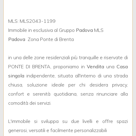
MLS: MLS2043-1199
Locali
Immobile in esclusiva al Gruppo
Padova
MLS
minimi
Padova
 Zona Ponte di Brenta
Qualsiasi
in una delle zone residenziali più tranquille e riservate di
PONTE DI BRENTA, proponiamo in
Vendita
una
Casa
1
singola
indipendente, situata all'interno di una strada
2
chiusa, soluzione ideale per chi desidera privacy,
confort e serenità quotidiana, senza rinunciare alla
3
comodità dei servizi.
4
L'immobile si sviluppa su due livelli e offre spazi
generosi, versatili e facilmente personalizzabili