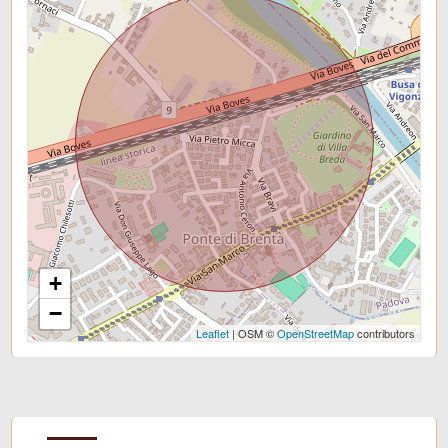
+
−
Leaflet
| OSM ©
OpenStreetMap
contributors