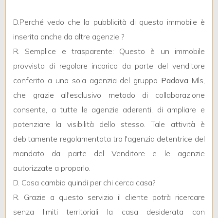
D.Perché vedo che la pubblicità di questo immobile è
4
inserita anche da altre agenzie ?
R. Semplice e trasparente: Questo è un immobile
5
provvisto di regolare incarico da parte del venditore
conferito a una sola agenzia del gruppo
Padova
Mls,
5+
che grazie all'esclusivo metodo di collaborazione
consente, a tutte le agenzie aderenti, di ampliare e
Altre
potenziare la visibilità dello stesso. Tale attività è
opzioni
debitamente regolamentata tra l'agenzia detentrice del
-
mandato da parte del Venditore e le agenzie
multiscelta
autorizzate a proporlo.
D. Cosa cambia quindi per chi cerca casa?
Giardino
R. Grazie a questo servizio il cliente potrà ricercare
Posto auto/Box
senza limiti territoriali la casa desiderata con