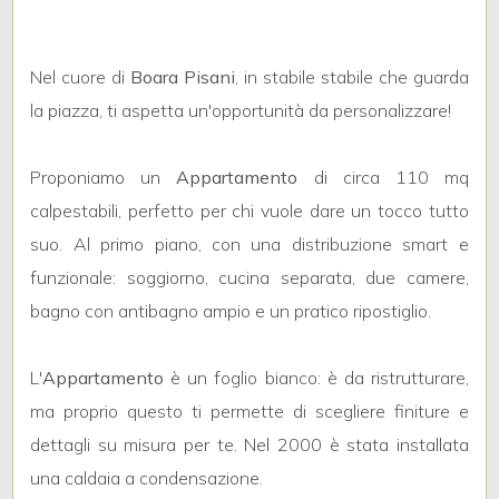
Nel cuore di
Boara Pisani
, in stabile stabile che guarda
Locali
la piazza, ti aspetta un'opportunità da personalizzare!
minimi
Proponiamo un
Appartamento
di circa 110 mq
Qualsiasi
calpestabili, perfetto per chi vuole dare un tocco tutto
suo. Al primo piano, con una distribuzione smart e
1
funzionale: soggiorno, cucina separata, due camere,
2
bagno con antibagno ampio e un pratico ripostiglio.
3
L'
Appartamento
è un foglio bianco: è da ristrutturare,
ma proprio questo ti permette di scegliere finiture e
4
dettagli su misura per te. Nel 2000 è stata installata
una caldaia a condensazione.