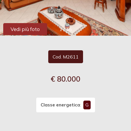
cercare
Provincia
Vedi più foto
1
/
15
Comune
Cod. M2611
€ 80.000
Tipologia
-
multiscelta
Classe energetica
:
G
Qualsiasi
Residenziali