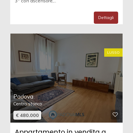
3° con ascensore,...
Dettagli
LUSSO
Padova
Centro storico
€ 480.000
Appartamento in vendita a