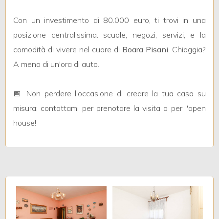
5
Con un investimento di 80.000 euro, ti trovi in una
5+
posizione centralissima: scuole, negozi, servizi, e la
comodità di vivere nel cuore di
Boara Pisani
. Chioggia?
A meno di un'ora di auto.
Bagni
minimi
📅 Non perdere l'occasione di creare la tua casa su
Qualsiasi
misura: contattami per prenotare la visita o per l'open
house!
1
2
3
4