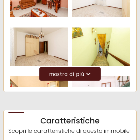
5
5+
Camere
minime
mostra di più
Qualsiasi
1
Caratteristiche
2
Scopri le caratteristiche di questo immobile
3