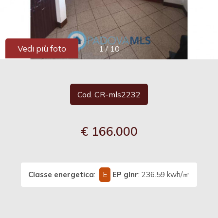
cercare
Provincia
Vedi più foto
1
/
10
Comune
Cod. CR-mls2232
€ 166.000
Tipologia
-
multiscelta
Classe energetica
:
E
EP glnr
: 236.59 kwh/㎡
Qualsiasi
Residenziali