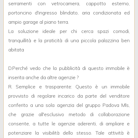
5
serramenti con vetrocamera, cappotto esterno,
portoncino d'ingresso blindato, aria condizionata ed
5+
ampio garage al piano terra.
La soluzione ideale per chi cerca spazi comodi,
tranquillità e la praticità di una piccola palazzina ben
Bagni
minimi
abitata
Qualsiasi
D.Perché vedo che la pubblicità di questo immobile è
inserita anche da altre agenzie ?
1
R. Semplice e trasparente: Questo è un immobile
provvisto di regolare incarico da parte del venditore
2
conferito a una sola agenzia del gruppo Padova Mls,
che grazie all'esclusivo metodo di collaborazione
3
consente, a tutte le agenzie aderenti, di ampliare e
potenziare la visibilità dello stesso. Tale attività è
4