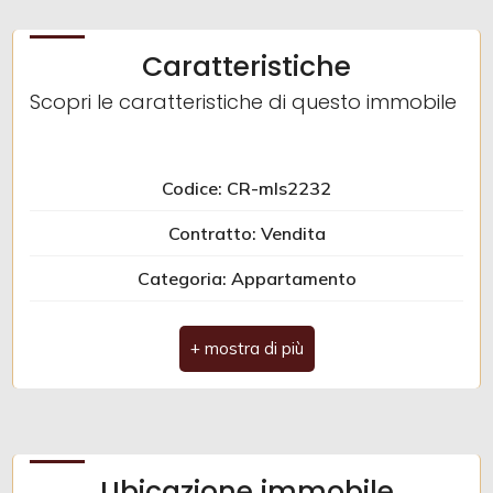
Balcone/Terrazzo
Caratteristiche
Scopri le caratteristiche di questo immobile
Ascensore
Arredato
Codice: CR-mls2232
Contratto: Vendita
Nuova costruzione
Categoria: Appartamento
Lusso
Indirizzo: via Pertini, SNC
CAP: 35020
Comune: Maserà di Padova
Totale mq: 80 mq
Ubicazione immobile