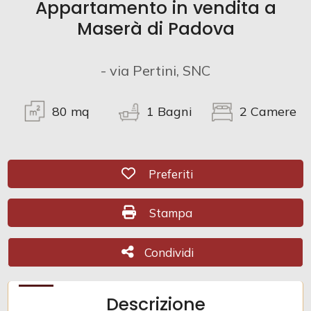
Appartamento in vendita a
Maserà di Padova
Commerciali
- via Pertini, SNC
Prezzo
80
mq
1
Bagni
2
Camere
Preferiti: Cod. CR-mls2232
Preferiti
Stampa: Cod. CR-mls2232
Stampa
Totale
mq
Condividi
Condividi
Descrizione