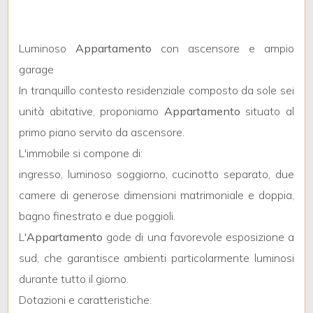
Luminoso
Appartamento
con ascensore e ampio
Locali
garage
minimi
In tranquillo contesto residenziale composto da sole sei
unità abitative, proponiamo
Appartamento
situato al
Qualsiasi
primo piano servito da ascensore.
L'immobile si compone di:
1
ingresso, luminoso soggiorno, cucinotto separato, due
2
camere di generose dimensioni matrimoniale e doppia,
bagno finestrato e due poggioli.
3
L'
Appartamento
gode di una favorevole esposizione a
sud, che garantisce ambienti particolarmente luminosi
4
durante tutto il giorno.
Dotazioni e caratteristiche: