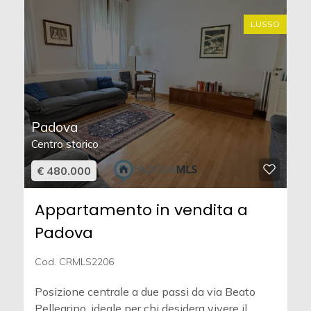
LUSSO
Padova
Centro storico
€ 480.000
Appartamento in vendita a
Padova
Cod. CRMLS2206
Posizione centrale a due passi da via Beato
Pellegrino, ideale per chi desidera vivere il