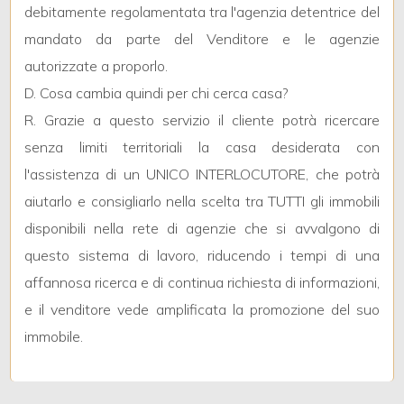
debitamente regolamentata tra l'agenzia detentrice del
mandato da parte del Venditore e le agenzie
5
autorizzate a proporlo.
D. Cosa cambia quindi per chi cerca casa?
5+
R. Grazie a questo servizio il cliente potrà ricercare
senza limiti territoriali la casa desiderata con
Camere
l'assistenza di un UNICO INTERLOCUTORE, che potrà
minime
aiutarlo e consigliarlo nella scelta tra TUTTI gli immobili
disponibili nella rete di agenzie che si avvalgono di
Qualsiasi
questo sistema di lavoro, riducendo i tempi di una
affannosa ricerca e di continua richiesta di informazioni,
1
e il venditore vede amplificata la promozione del suo
immobile.
2
3