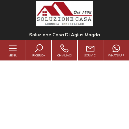
5
5+
Soluzione Casa Di Agius Magda
Bagni
minimi
MENU
RICERCA
CHIAMACI
SCRIVICI
WHATSAPP
Qualsiasi
Contattaci
1
Viale Po n. 19 - Sarmeola di Rubano (PD)
2
info@soluzionecasa1993.it
3
049 5221592
4