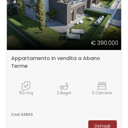
cercare
Padova
Abano Terme
€ 390.000
Appartamento in vendita a Abano
Terme
Tipologia
-
152
mq
2
Bagni
3
Camere
multiscelta
Qualsiasi
Cod. E2603
Dettagli
Residenziali