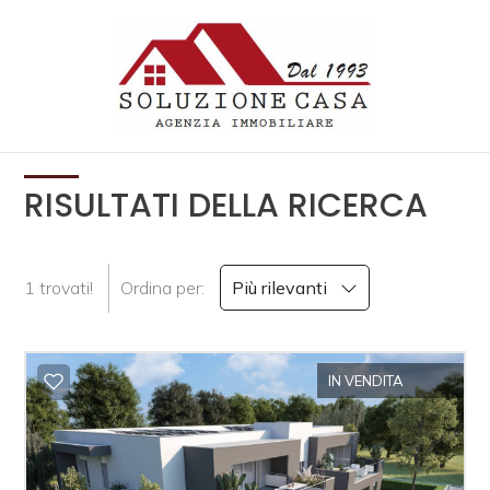
Codice
HOME
CHI
Contratto
SIAMO
RISULTATI DELLA RICERCA
Qualsiasi
IMMOBILI
1 trovati!
Ordina per:
Più rilevanti
Vendita
SERVIZI
Affitto
CONTATTI
IN VENDITA
Scegli
dove